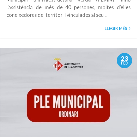
l’assistència de més de 40 persones, moltes d’elles
coneixedores del territori i vinculades al seu ...
LLEGIR MÉS
23
FEB