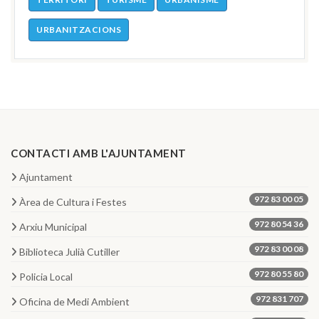
URBANITZACIONS
CONTACTI AMB L'AJUNTAMENT
Ajuntament
972 83 00 05
Àrea de Cultura i Festes
972 80 54 36
Arxiu Municipal
972 83 00 08
Biblioteca Julià Cutiller
972 80 55 80
Policia Local
972 831 707
Oficina de Medi Ambient