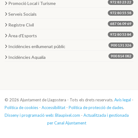
972 83 23 22
Promoció Local i Turisme
972 80 55 58
Serveis Socials
687 06 09 69
Registre Civil
972 80 53 84
Àrea d'Esports
900 131 326
Incidències enllumenat públic
900 814 082
Incidències Aqualia
© 2026 Ajuntament de Llagostera - Tots els drets reservats.
Avís legal
-
Política de cookies
-
Accessibilitat
-
Política de protecció de dades
.
Disseny i programació web: Blaupixel.com
-
Actualitzada i gestionada
per Canal Ajuntament