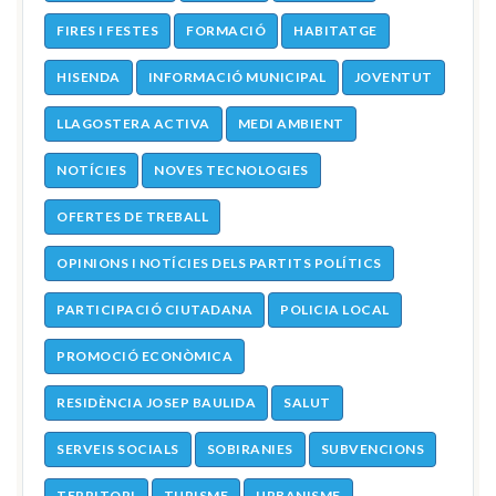
FIRES I FESTES
FORMACIÓ
HABITATGE
HISENDA
INFORMACIÓ MUNICIPAL
JOVENTUT
LLAGOSTERA ACTIVA
MEDI AMBIENT
NOTÍCIES
NOVES TECNOLOGIES
OFERTES DE TREBALL
OPINIONS I NOTÍCIES DELS PARTITS POLÍTICS
PARTICIPACIÓ CIUTADANA
POLICIA LOCAL
PROMOCIÓ ECONÒMICA
RESIDÈNCIA JOSEP BAULIDA
SALUT
SERVEIS SOCIALS
SOBIRANIES
SUBVENCIONS
TERRITORI
TURISME
URBANISME