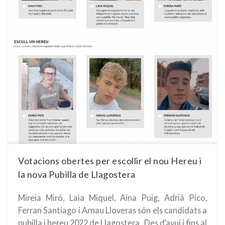
Votacions obertes per escollir el nou Hereu i
la nova Pubilla de Llagostera
Mireia Miró, Laia Miquel, Aina Puig, Adrià Pico,
Ferran Santiago i Arnau Lloveras són els candidats a
pubilla i hereu 2022 de Llagostera. Des d’avui i fins al