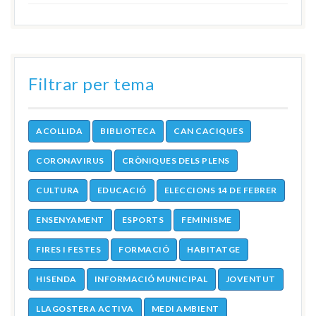
Filtrar per tema
ACOLLIDA
BIBLIOTECA
CAN CACIQUES
CORONAVIRUS
CRÒNIQUES DELS PLENS
CULTURA
EDUCACIÓ
ELECCIONS 14 DE FEBRER
ENSENYAMENT
ESPORTS
FEMINISME
FIRES I FESTES
FORMACIÓ
HABITATGE
HISENDA
INFORMACIÓ MUNICIPAL
JOVENTUT
LLAGOSTERA ACTIVA
MEDI AMBIENT