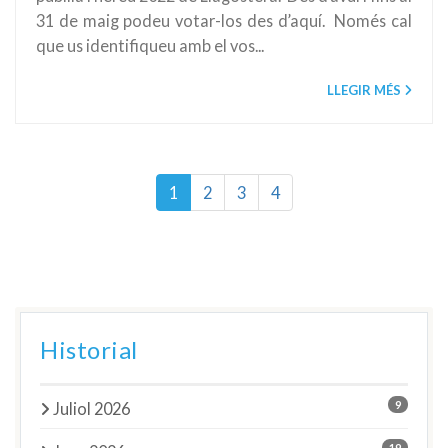
31 de maig podeu votar-los des d’aquí. Només cal
que us identifiqueu amb el vos...
LLEGIR MÉS
1
2
3
4
Historial
9
Juliol 2026
19