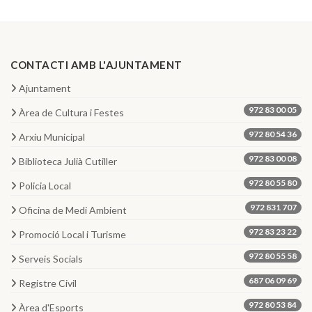
CONTACTI AMB L'AJUNTAMENT
Ajuntament
972 83 00 05
Àrea de Cultura i Festes
972 80 54 36
Arxiu Municipal
972 83 00 08
Biblioteca Julià Cutiller
972 80 55 80
Policia Local
972 831 707
Oficina de Medi Ambient
972 83 23 22
Promoció Local i Turisme
972 80 55 58
Serveis Socials
687 06 09 69
Registre Civil
972 80 53 84
Àrea d'Esports