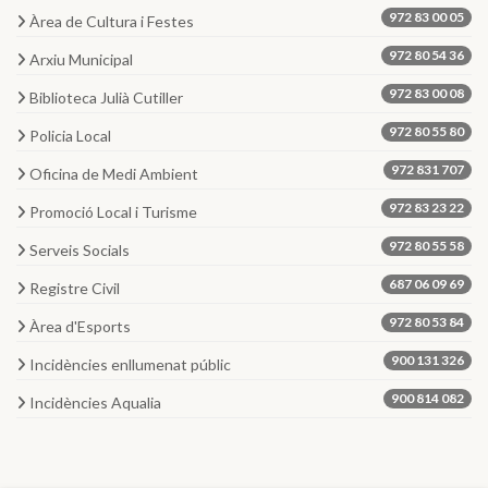
972 83 00 05
Àrea de Cultura i Festes
972 80 54 36
Arxiu Municipal
972 83 00 08
Biblioteca Julià Cutiller
972 80 55 80
Policia Local
972 831 707
Oficina de Medi Ambient
972 83 23 22
Promoció Local i Turisme
972 80 55 58
Serveis Socials
687 06 09 69
Registre Civil
972 80 53 84
Àrea d'Esports
900 131 326
Incidències enllumenat públic
900 814 082
Incidències Aqualia