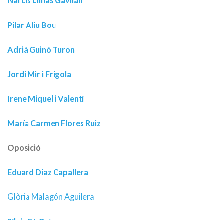
Narcís Llinàs Gavilán
Pilar Aliu Bou
Adrià Guinó Turon
Jordi Mir i Frigola
Irene Miquel i Valentí
María Carmen Flores Ruiz
Oposició
Eduard Diaz Capallera
Glòria Malagón Aguilera