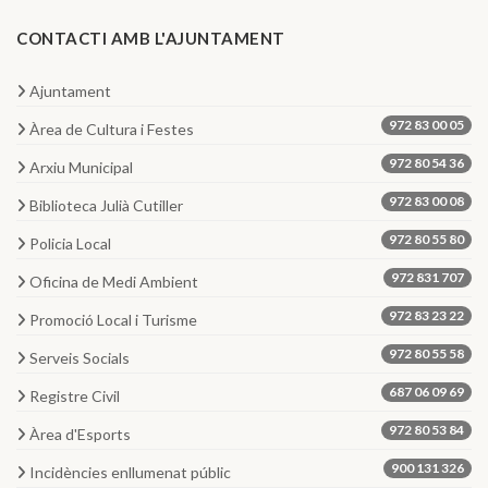
CONTACTI AMB L'AJUNTAMENT
Ajuntament
972 83 00 05
Àrea de Cultura i Festes
972 80 54 36
Arxiu Municipal
972 83 00 08
Biblioteca Julià Cutiller
972 80 55 80
Policia Local
972 831 707
Oficina de Medi Ambient
972 83 23 22
Promoció Local i Turisme
972 80 55 58
Serveis Socials
687 06 09 69
Registre Civil
972 80 53 84
Àrea d'Esports
900 131 326
Incidències enllumenat públic