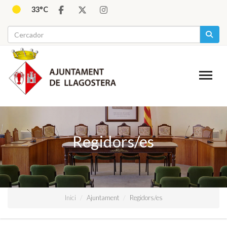
33°C
Regidors/es
Inici
Ajuntament
Regidors/es