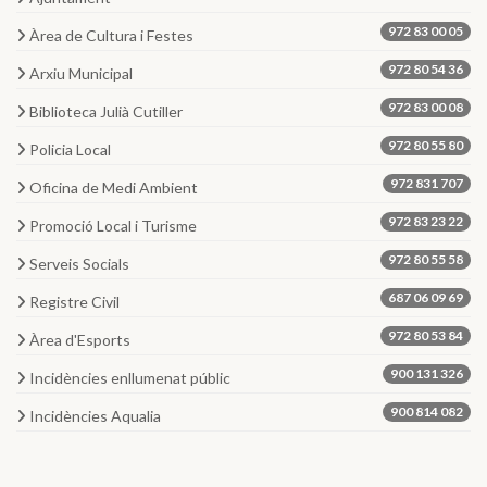
972 83 00 05
Àrea de Cultura i Festes
972 80 54 36
Arxiu Municipal
972 83 00 08
Biblioteca Julià Cutiller
972 80 55 80
Policia Local
972 831 707
Oficina de Medi Ambient
972 83 23 22
Promoció Local i Turisme
972 80 55 58
Serveis Socials
687 06 09 69
Registre Civil
972 80 53 84
Àrea d'Esports
900 131 326
Incidències enllumenat públic
900 814 082
Incidències Aqualia