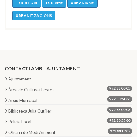
TERRITORI
TURISME
URBANISME
URBANITZACIONS
CONTACTI AMB L'AJUNTAMENT
Ajuntament
972 83 00 05
Àrea de Cultura i Festes
972 80 54 36
Arxiu Municipal
972 83 00 08
Biblioteca Julià Cutiller
972 80 55 80
Policia Local
972 831 707
Oficina de Medi Ambient