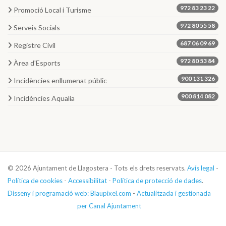
972 83 23 22
Promoció Local i Turisme
972 80 55 58
Serveis Socials
687 06 09 69
Registre Civil
972 80 53 84
Àrea d'Esports
900 131 326
Incidències enllumenat públic
900 814 082
Incidències Aqualia
© 2026 Ajuntament de Llagostera - Tots els drets reservats.
Avís legal
-
Política de cookies
-
Accessibilitat
-
Política de protecció de dades
.
Disseny i programació web: Blaupixel.com
-
Actualitzada i gestionada
per Canal Ajuntament