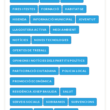
FIRES I FESTES
FORMACIÓ
HABITATGE
HISENDA
INFORMACIÓ MUNICIPAL
JOVENTUT
LLAGOSTERA ACTIVA
MEDI AMBIENT
NOTÍCIES
NOVES TECNOLOGIES
OFERTES DE TREBALL
OPINIONS I NOTÍCIES DELS PARTITS POLÍTICS
PARTICIPACIÓ CIUTADANA
POLICIA LOCAL
PROMOCIÓ ECONÒMICA
RESIDÈNCIA JOSEP BAULIDA
SALUT
SERVEIS SOCIALS
SOBIRANIES
SUBVENCIONS