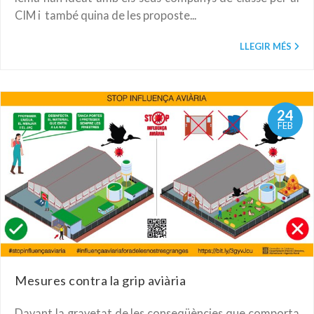
CIM i també quina de les proposte...
LLEGIR MÉS
24
FEB
Mesures contra la grip aviària
Davant la gravetat de les conseqüències que comporta