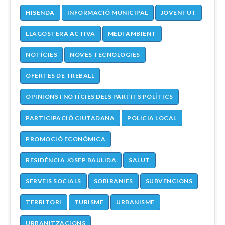
HISENDA
INFORMACIÓ MUNICIPAL
JOVENTUT
LLAGOSTERA ACTIVA
MEDI AMBIENT
NOTÍCIES
NOVES TECNOLOGIES
OFERTES DE TREBALL
OPINIONS I NOTÍCIES DELS PARTITS POLÍTICS
PARTICIPACIÓ CIUTADANA
POLICIA LOCAL
PROMOCIÓ ECONÒMICA
RESIDÈNCIA JOSEP BAULIDA
SALUT
SERVEIS SOCIALS
SOBIRANIES
SUBVENCIONS
TERRITORI
TURISME
URBANISME
URBANITZACIONS