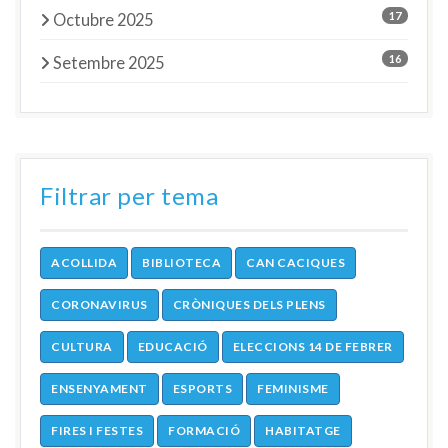
17
Octubre 2025
16
Setembre 2025
Filtrar per tema
ACOLLIDA
BIBLIOTECA
CAN CACIQUES
CORONAVIRUS
CRÒNIQUES DELS PLENS
CULTURA
EDUCACIÓ
ELECCIONS 14 DE FEBRER
ENSENYAMENT
ESPORTS
FEMINISME
FIRES I FESTES
FORMACIÓ
HABITATGE