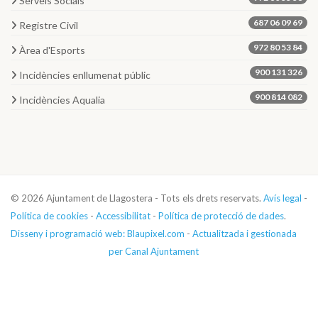
Serveis Socials
687 06 09 69
Registre Civil
972 80 53 84
Àrea d'Esports
900 131 326
Incidències enllumenat públic
900 814 082
Incidències Aqualia
© 2026 Ajuntament de Llagostera - Tots els drets reservats.
Avís legal
-
Política de cookies
-
Accessibilitat
-
Política de protecció de dades
.
Disseny i programació web: Blaupixel.com
-
Actualitzada i gestionada
per Canal Ajuntament