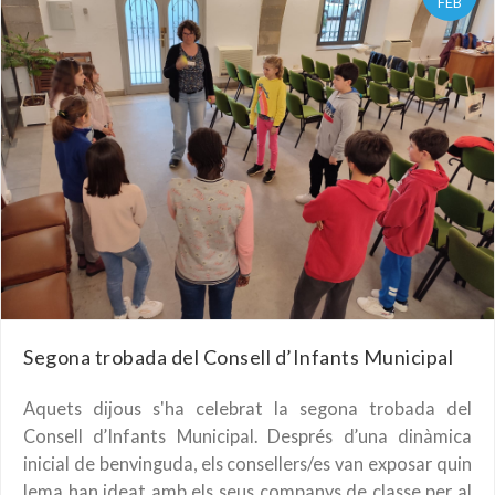
FEB
Segona trobada del Consell d’Infants Municipal
Aquets dijous s'ha celebrat la segona trobada del
Consell d’Infants Municipal. Després d’una dinàmica
inicial de benvinguda, els consellers/es van exposar quin
lema han ideat amb els seus companys de classe per al