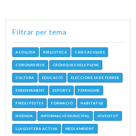
Filtrar per tema
ACOLLIDA
BIBLIOTECA
CAN CACIQUES
CORONAVIRUS
CRÒNIQUES DELS PLENS
CULTURA
EDUCACIÓ
ELECCIONS 14 DE FEBRER
ENSENYAMENT
ESPORTS
FEMINISME
FIRES I FESTES
FORMACIÓ
HABITATGE
HISENDA
INFORMACIÓ MUNICIPAL
JOVENTUT
LLAGOSTERA ACTIVA
MEDI AMBIENT