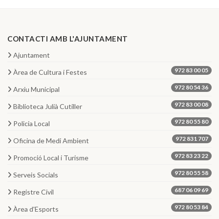
CONTACTI AMB L'AJUNTAMENT
Ajuntament
972 83 00 05
Àrea de Cultura i Festes
972 80 54 36
Arxiu Municipal
972 83 00 08
Biblioteca Julià Cutiller
972 80 55 80
Policia Local
972 831 707
Oficina de Medi Ambient
972 83 23 22
Promoció Local i Turisme
972 80 55 58
Serveis Socials
687 06 09 69
Registre Civil
972 80 53 84
Àrea d'Esports