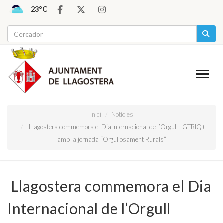
23°C
Inici
Notícies
​ Llagostera commemora el Dia Internacional de l’Orgull LGTBIQ+
amb la jornada “Orgullosament Rurals”
​ Llagostera commemora el Dia
Internacional de l’Orgull