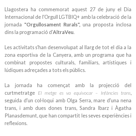
Llagostera ha commemorat aquest 27 de juny el Dia
Internacional de l’Orgull LGTBIQ+ amb la celebració de la
jornada
"Orgullosament Rurals"
,
una proposta inclosa
dins la programació d’
AltraVeu
.
Les activitats s’han desenvolupat al llarg de tot el dia a la
zona esportiva de la Canyera, amb un programa que ha
combinat propostes culturals, familiars, artístiques i
lúdiques adreçades a tots els públics.
La jornada ha començat amb la projecció del
curtmetratge
El metge es va equivocar – Infàncies trans
,
seguida d’un col·loqui amb Olga Serra, mare d’una nena
trans, i amb dues dones trans, Sandra Ibarz i Àgatha
Planasdemunt, que han compartit les seves experiències i
reflexions.