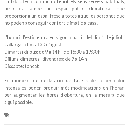
La biblioteca continua oferint els seus serveis habituals,
però és també un espai públic climatitzat que
proporciona un espai fresc a totes aquelles persones que
no poden aconseguir confort climàtic a casa.
L'horari d'estiu entra en vigor a partir del dia 1 de juliol i
s'allargarà fins al 30 d'agost:
Dimarts i dijous: de 9 a 14 h i de 15:30 a 19:30 h
Dilluns, dimecres i divendres: de 9 a 14 h
Dissabte: tancat
En moment de declaració de fase d'alerta per calor
intensa es poden produir més modificacions en l'horari
per augmentar les hores d'obertura, en la mesura que
sigui possible.