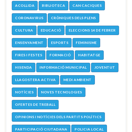
ACOLLIDA
BIBLIOTECA
CAN CACIQUES
CORONAVIRUS
CRÒNIQUES DELS PLENS
CULTURA
EDUCACIÓ
ELECCIONS 14 DE FEBRER
ENSENYAMENT
ESPORTS
FEMINISME
FIRES I FESTES
FORMACIÓ
HABITATGE
HISENDA
INFORMACIÓ MUNICIPAL
JOVENTUT
LLAGOSTERA ACTIVA
MEDI AMBIENT
NOTÍCIES
NOVES TECNOLOGIES
OFERTES DE TREBALL
OPINIONS I NOTÍCIES DELS PARTITS POLÍTICS
PARTICIPACIÓ CIUTADANA
POLICIA LOCAL