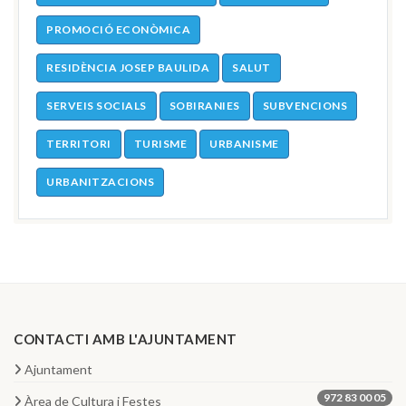
PROMOCIÓ ECONÒMICA
RESIDÈNCIA JOSEP BAULIDA
SALUT
SERVEIS SOCIALS
SOBIRANIES
SUBVENCIONS
TERRITORI
TURISME
URBANISME
URBANITZACIONS
CONTACTI AMB L'AJUNTAMENT
Ajuntament
972 83 00 05
Àrea de Cultura i Festes