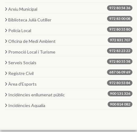
972 80 54 36
Arxiu Municipal
972 83 00 08
Biblioteca Julià Cutiller
972 80 55 80
Policia Local
972 831 707
Oficina de Medi Ambient
972 83 23 22
Promoció Local i Turisme
972 80 55 58
Serveis Socials
687 06 09 69
Registre Civil
972 80 53 84
Àrea d'Esports
900 131 326
Incidències enllumenat públic
900 814 082
Incidències Aqualia