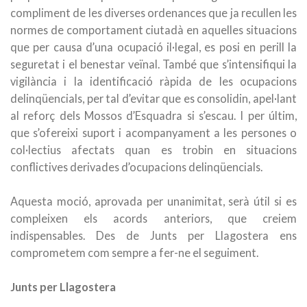
compliment de les diverses ordenances que ja recullen les
normes de comportament ciutadà en aquelles situacions
que per causa d’una ocupació il·legal, es posi en perill la
seguretat i el benestar veïnal. També que s’intensifiqui la
vigilància i la identificació ràpida de les ocupacions
delinqüencials, per tal d’evitar que es consolidin, apel·lant
al reforç dels Mossos d’Esquadra si s’escau. I per últim,
que s’ofereixi suport i acompanyament a les persones o
col·lectius afectats quan es trobin en situacions
conflictives derivades d’ocupacions delinqüencials.
Aquesta moció, aprovada per unanimitat, serà útil si es
compleixen els acords anteriors, que creiem
indispensables. Des de Junts per Llagostera ens
comprometem com sempre a fer-ne el seguiment.
Junts per Llagostera