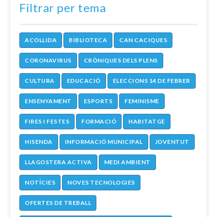
Filtrar per tema
ACOLLIDA
BIBLIOTECA
CAN CACIQUES
CORONAVIRUS
CRÒNIQUES DELS PLENS
CULTURA
EDUCACIÓ
ELECCIONS 14 DE FEBRER
ENSENYAMENT
ESPORTS
FEMINISME
FIRES I FESTES
FORMACIÓ
HABITATGE
HISENDA
INFORMACIÓ MUNICIPAL
JOVENTUT
LLAGOSTERA ACTIVA
MEDI AMBIENT
NOTÍCIES
NOVES TECNOLOGIES
OFERTES DE TREBALL