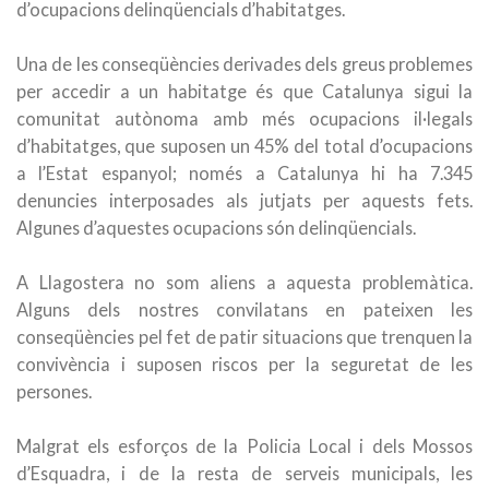
d’ocupacions delinqüencials d’habitatges.
Una de les conseqüències derivades dels greus problemes
per accedir a un habitatge és que Catalunya sigui la
comunitat autònoma amb més ocupacions il·legals
d’habitatges, que suposen un 45% del total d’ocupacions
a l’Estat espanyol; només a Catalunya hi ha 7.345
denuncies interposades als jutjats per aquests fets.
Algunes d’aquestes ocupacions són delinqüencials.
A Llagostera no som aliens a aquesta problemàtica.
Alguns dels nostres convilatans en pateixen les
conseqüències pel fet de patir situacions que trenquen la
convivència i suposen riscos per la seguretat de les
persones.
Malgrat els esforços de la Policia Local i dels Mossos
d’Esquadra, i de la resta de serveis municipals, les