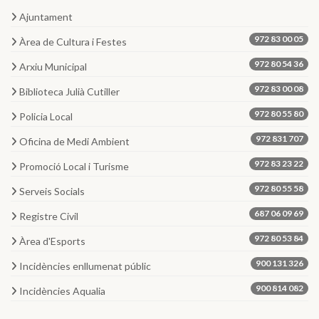
Ajuntament
972 83 00 05
Àrea de Cultura i Festes
972 80 54 36
Arxiu Municipal
972 83 00 08
Biblioteca Julià Cutiller
972 80 55 80
Policia Local
972 831 707
Oficina de Medi Ambient
972 83 23 22
Promoció Local i Turisme
972 80 55 58
Serveis Socials
687 06 09 69
Registre Civil
972 80 53 84
Àrea d'Esports
900 131 326
Incidències enllumenat públic
900 814 082
Incidències Aqualia