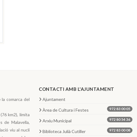
CONTACTI AMB L'AJUNTAMENT
e la comarca del
Ajuntament
972 83 00 05
Àrea de Cultura i Festes
(76 km2), limita
972 80 54 36
Arxiu Municipal
s de Malavella,
ció viu al nucli
972 83 00 08
Biblioteca Julià Cutiller