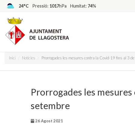
24°C
Pressió:
1017
hPa
Humitat:
74
%
Inici
Notícies
Prorrogades les mesures contra la Covid-19 fins al 3 d
Prorrogades les mesures c
setembre
26 Agost 2021