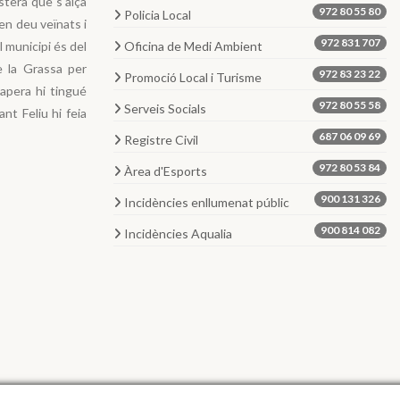
ostera que s'alça
972 80 55 80
Policia Local
en deu veïnats i
972 831 707
 municipi és del
Oficina de Medi Ambient
e la Grassa per
972 83 23 22
Promoció Local i Turisme
tapera hi tingué
972 80 55 58
Serveis Socials
nt Feliu hi feia
687 06 09 69
Registre Civil
972 80 53 84
Àrea d'Esports
900 131 326
Incidències enllumenat públic
900 814 082
Incidències Aqualia