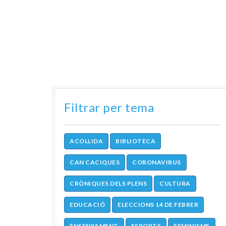
Filtrar per tema
ACOLLIDA
BIBLIOTECA
CAN CACIQUES
CORONAVIRUS
CRÒNIQUES DELS PLENS
CULTURA
EDUCACIÓ
ELECCIONS 14 DE FEBRER
ENSENYAMENT
ESPORTS
FEMINISME