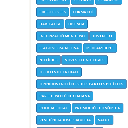
FIRES I FESTES
FORMACIÓ
HABITATGE
HISENDA
INFORMACIÓ MUNICIPAL
JOVENTUT
LLAGOSTERA ACTIVA
MEDI AMBIENT
NOTÍCIES
NOVES TECNOLOGIES
OFERTES DE TREBALL
OPINIONS I NOTÍCIES DELS PARTITS POLÍTICS
PARTICIPACIÓ CIUTADANA
POLICIA LOCAL
PROMOCIÓ ECONÒMICA
RESIDÈNCIA JOSEP BAULIDA
SALUT