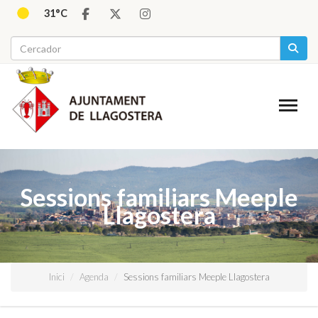
31°C
Sessions familiars Meeple
Llagostera
Inici
Agenda
Sessions familiars Meeple Llagostera