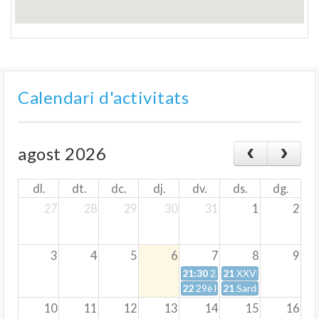
Calendari d'activitats
agost 2026
dl.
dt.
dc.
dj.
dv.
ds.
dg.
27
28
29
30
31
1
2
3
4
5
6
7
8
9
21:30
2a Pool Party
21
XXVII Aniversari d
22
29è Festival d'estiu del Casi
21
Sardinada i cantad
10
11
12
13
14
15
16