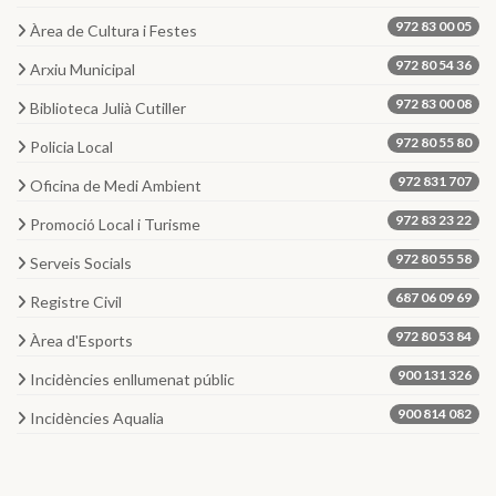
972 83 00 05
Àrea de Cultura i Festes
972 80 54 36
Arxiu Municipal
972 83 00 08
Biblioteca Julià Cutiller
972 80 55 80
Policia Local
972 831 707
Oficina de Medi Ambient
972 83 23 22
Promoció Local i Turisme
972 80 55 58
Serveis Socials
687 06 09 69
Registre Civil
972 80 53 84
Àrea d'Esports
900 131 326
Incidències enllumenat públic
900 814 082
Incidències Aqualia