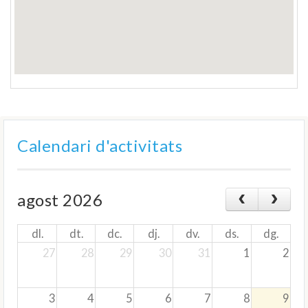
Calendari d'activitats
agost 2026
dl.
dt.
dc.
dj.
dv.
ds.
dg.
27
28
29
30
31
1
2
3
4
5
6
7
8
9