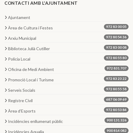
CONTACTI AMB L'AJUNTAMENT
Ajuntament
972 83 00 05
Àrea de Cultura i Festes
972 80 54 36
Arxiu Municipal
972 83 00 08
Biblioteca Julià Cutiller
972 80 55 80
Policia Local
972 831 707
Oficina de Medi Ambient
972 83 23 22
Promoció Local i Turisme
972 80 55 58
Serveis Socials
687 06 09 69
Registre Civil
972 80 53 84
Àrea d'Esports
900 131 326
Incidències enllumenat públic
900 814 082
Incidències Aqualia