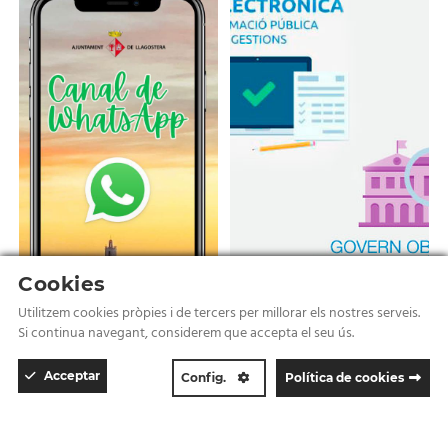
Cookies
Utilitzem cookies pròpies i de tercers per millorar els nostres serveis.
Si continua navegant, considerem que accepta el seu ús.
Casa de les vídues
Seu electrònica
Acceptar
Config.
Política de cookies
Cookie Box Settings